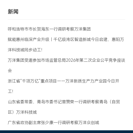
新闻
呼和浩特市市长贺海东一行调研考察万洋集团
赋能惠州临深产业升级｜千亿级湾区智造新城今日启建、惠阳万
洋科技城同步动工！
万洋集团受邀参加市场监管总局2026年第二次企业公平竞争座谈
会
浙江省“千项万亿”重点项目——万洋新质生产力产业园今日开
工！
山东省委常委、青岛市委书记曾赞荣一行调研考察青岛（自贸
区）万洋科技城
广东省政协副主席张少康一行调研考察万洋众创城